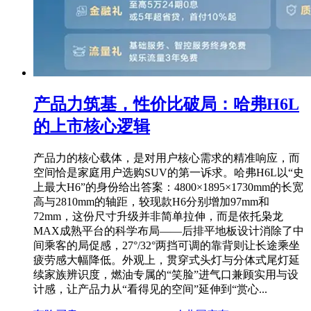
产品力筑基，性价比破局：哈弗H6L
的上市核心逻辑
产品力的核心载体，是对用户核心需求的精准响应，而
空间恰是家庭用户选购SUV的第一诉求。哈弗H6L以“史
上最大H6”的身份给出答案：4800×1895×1730mm的长宽
高与2810mm的轴距，较现款H6分别增加97mm和
72mm，这份尺寸升级并非简单拉伸，而是依托枭龙
MAX成熟平台的科学布局——后排平地板设计消除了中
间乘客的局促感，27°/32°两挡可调的靠背则让长途乘坐
疲劳感大幅降低。外观上，贯穿式头灯与分体式尾灯延
续家族辨识度，燃油专属的“笑脸”进气口兼顾实用与设
计感，让产品力从“看得见的空间”延伸到“赏心...