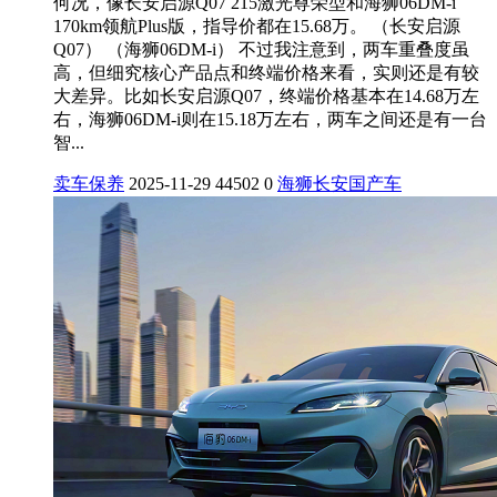
何况，像长安启源Q07 215激光尊荣型和海狮06DM-i
170km领航Plus版，指导价都在15.68万。 （长安启源
Q07） （海狮06DM-i） 不过我注意到，两车重叠度虽
高，但细究核心产品点和终端价格来看，实则还是有较
大差异。比如长安启源Q07，终端价格基本在14.68万左
右，海狮06DM-i则在15.18万左右，两车之间还是有一台
智...
卖车保养
2025-11-29
44502
0
海狮
长安
国产车