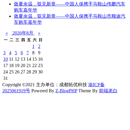
敛夏余温，驭见新章——中国人保携手马鞍山伟鹏汽车
购车嘉年华
敛夏余温，驭见新章——中国人保携手马鞍山市顺迪汽
车购车嘉年华
«
2026年8月
»
一
二
三
四
五
六
日
1
2
3
4
5
6
7
8
9
10
11
12
13
14
15
16
17
18
19
20
21
22
23
24
25
26
27
28
29
30
31
Copyright ©2021 主办单位：成都拓优科技
渝ICP备
2025061919号
Powered By
Z-BlogPHP
Theme By
前端老白