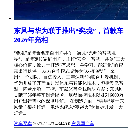
东风与华为联手推出“奕境”，首款车
2026年亮相
“奕境”品牌命名来自用户共创，寓意“光明的智慧境
界”。品牌定位家庭用户，主打“安全、智慧、共创”三大
核心价值，致力于打造“有思想、会学习、能进化”的智
慧出行伙伴。 双方合作模式被称为“双核驱动”，采
用“一个团队、百亿投入、三年深耕”的联合开发机制。
华为开放了其产品开发体系与智能化技术，包括乾崑智
驾、鸿蒙座舱、车控、车载光等全栈解决方案；东风则
贡献了56年整车制造经验、底盘操控技术以及对6000万
用户出行需求的深度理解。 在制造方面，“奕境”基于东
风量子架构打造，电池系统以“零起火”为目标开发，大
灯造...
汽车买卖
2025-11-23
43445
0
东风
国产车