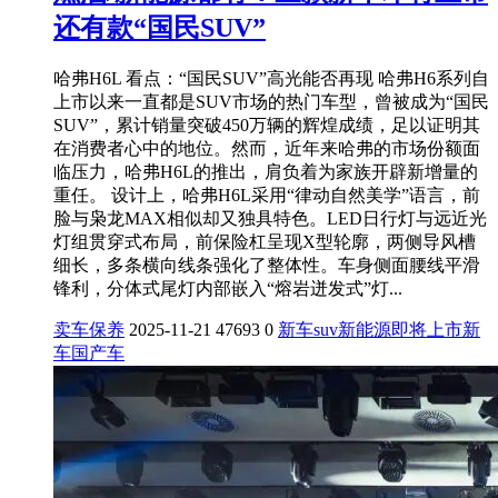
还有款“国民SUV”
哈弗H6L 看点：“国民SUV”高光能否再现 哈弗H6系列自
上市以来一直都是SUV市场的热门车型，曾被成为“国民
SUV”，累计销量突破450万辆的辉煌成绩，足以证明其
在消费者心中的地位。然而，近年来哈弗的市场份额面
临压力，哈弗H6L的推出，肩负着为家族开辟新增量的
重任。 设计上，哈弗H6L采用“律动自然美学”语言，前
脸与枭龙MAX相似却又独具特色。LED日行灯与远近光
灯组贯穿式布局，前保险杠呈现X型轮廓，两侧导风槽
细长，多条横向线条强化了整体性。车身侧面腰线平滑
锋利，分体式尾灯内部嵌入“熔岩迸发式”灯...
卖车保养
2025-11-21
47693
0
新车
suv
新能源
即将上市新
车
国产车