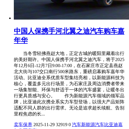
中国人保携手河北翼之迪汽车购车嘉
年华
当冬雪轻拂燕赵大地，正定古城的暖阳里藏着出行
的美好期许。中国人保携手河北翼之迪汽车，将于2025
年12月6日-12月7日9:00-17:00，在石家庄市正定县燕赵
北大街与107交口南行500米路东，重磅启幕购车嘉年华
活动。比亚迪全系优质车型集结亮相，以新能源科技为
核心，覆盖多元出行场景，为石家庄及周边消费者带来
一场集智能、环保与舒适于一体的汽车盛宴，让暖冬出
行更具质感与安心。 作为新能源汽车领域的领军品
牌，比亚迪此次携全系实力车型登场，以强大产品矩阵
适配不同人群的出行需求。无论是追求超长续航、告别
里程焦虑的长...
卖车保养
2025-11-29
32919
0
汽车
新能源汽车
比亚迪
嘉