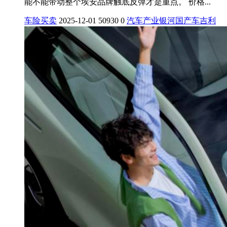
能不能带动整个埃安品牌触底反弹才是重点。 价格...
车险买卖
2025-12-01
50930
0
汽车产业
银河
国产车
吉利