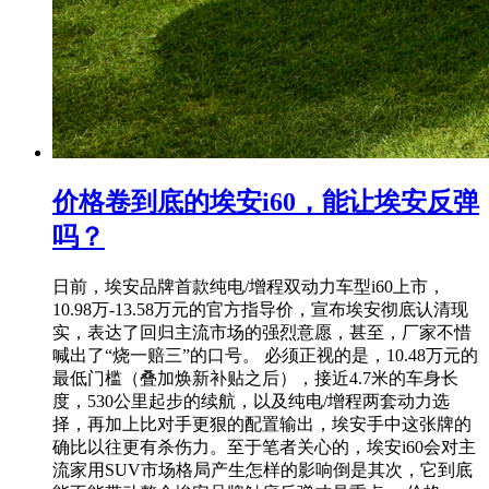
价格卷到底的埃安i60，能让埃安反弹
吗？
日前，埃安品牌首款纯电/增程双动力车型i60上市，
10.98万-13.58万元的官方指导价，宣布埃安彻底认清现
实，表达了回归主流市场的强烈意愿，甚至，厂家不惜
喊出了“烧一赔三”的口号。 必须正视的是，10.48万元的
最低门槛（叠加焕新补贴之后），接近4.7米的车身长
度，530公里起步的续航，以及纯电/增程两套动力选
择，再加上比对手更狠的配置输出，埃安手中这张牌的
确比以往更有杀伤力。至于笔者关心的，埃安i60会对主
流家用SUV市场格局产生怎样的影响倒是其次，它到底