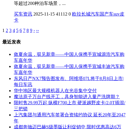
等超过200种泊车场景，...
买车资讯
2025-11-15
41112
0
欧拉
长城汽车
国产车
suv
皮
卡
1
2
3
4
5
6
7
8
9
›
››
最近发表
敛夏余温，驭见新章——中国人保携手宣城源浩汽车购
车嘉年华
敛夏余温，驭见新章——中国人保携手宣城丰迪汽车购
车嘉年华
东风日产NX7预告图发布、阿维塔07L将于8月8日上市|
每日车讯
华中地区最大规模机器人在光谷集中交付
魔法原子万台产线开工，具身智能进入量产洗牌期？
限时售29.99万起 纵横F700上市 硬派越野皮卡/2.0T插混/
三把锁
上汽集团与通用汽车签署合资续约协议 延长20年至2047
年
成都奔驰迈巴赫S级墨版让利促销中 限时优惠高达6万