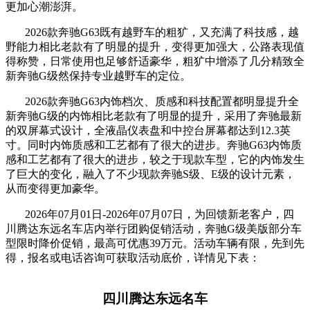
更加心潮澎湃。
2026款奔驰G63既有越野车的粗犷，又充满了科技感，越
野能力相比老款有了明显的提升，变得更加强大，公路表现值
得称赞，日常使用也足够舒适豪华，粗犷中增添了几分精致全
新奔驰G级然保持专业越野车的定位。
2026款奔驰G63内饰档次、质感和科技配置都明显提升全
新奔驰G级的内饰相比老款有了明显的提升，采用了奔驰最新
的双屏幕式设计，全液晶仪表盘和中控台屏幕都达到12.3英
寸。同时内饰质感和工艺都有了很大的进步。奔驰G63内饰质
感和工艺都有了很大的进步，较之于现款车型，它的内饰发生
了巨大的变化，融入了不少现款奔驰S级、E级的设计元素，
从而变得更加豪华。
2026年07月01日-2026年07月07日，为回馈新老客户，四
川腾达东远名车店内举行团购促销活动，奔驰G级美版部分车
型限时降价促销，最高可优惠39万元。活动车辆有限，先到先
得，报名或电话咨询可获取活动底价，详情见下表：
四川腾达东远名车