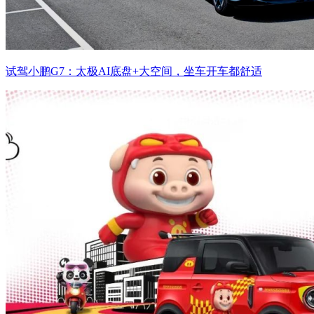
试驾小鹏G7：太极AI底盘+大空间，坐车开车都舒适