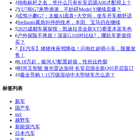
1
纯电标杆之名，凭什么只有长安启源A06才配得上？
2
YU7和G7来势汹汹，不妨碍Model Y继续卖爆？
3
试驾小鹏G7：太极AI底盘+大空间，坐车开车都舒适
4
Stellantis紧急叫停的技术，丰田、宝马仍在继续
5
2025成都车展探馆：凯迪拉克全新XT5赛里木蓝车色
6
户外探险不将就！深蓝G318对比钛7，哪款车更值得
买？
7
【E汽车】猪猪侠座驾降临！闪电红超萌小车，限量发
售！
8
8.18万起，银河A7配置超值，性价比炸裂
9
时尚又智能 激光雷达加持 长安启源全新Q05开启盲订
10
最全导购！15万级混动中大型轿车怎么选？
标签列表
新车
国产车
suv
越野车
新能源汽车
日本汽车
汽车