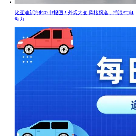
比亚迪新海豹07申报图！外观大变 风格飘逸，插混/纯电
动力