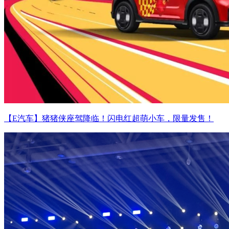
【E汽车】猪猪侠座驾降临！闪电红超萌小车，限量发售！