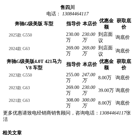
售四川
电话：
13084464117
优惠金
获取底
奔驰G级美版 车型
指导价
本店价
额
价
230.00
230.00
到店面
2025款 G550
询底价
万
万
议
269.00
269.00
到店面
2024款 G63
询底价
万
万
议
奔驰G级美版4.0T 421马力
优惠金
获取底
指导价
本店价
V8 车型
额
价
255.00
247.00
2023款 G550
8.00万
询底价
万
万
269.00
230.00
2023款 G63
39.00万
询底价
万
万
308.00
300.00
2021款 G63
8.00万
询底价
万
万
更多优惠请致电经销商销售顾问，咨询电话：
13084464117
张
洁
相关文章