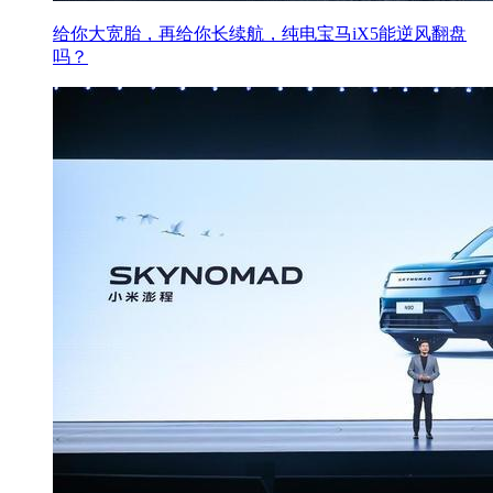
给你大宽胎，再给你长续航，纯电宝马iX5能逆风翻盘
吗？