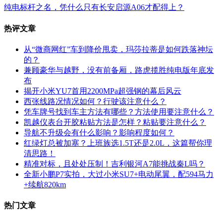
纯电标杆之名，凭什么只有长安启源A06才配得上？
热评文章
从“微商网红”车到降价甩卖，玛莎拉蒂是如何跌落神坛
的？
兼顾豪华与越野，没有前备厢，路虎揽胜纯电版年底发
布
揭开小米YU7首用2200MPa超强钢的幕后风云
西张线路况情况如何？行驶该注意什么？
凭车牌号找到车主方法有哪些？方法使用要注意什么？
凯越仪表台开胶粘贴方法是怎样？粘贴要注意什么？
导航不升级会有什么影响？影响程度如何？
红绿灯总被加塞？上班族选1.5T还是2.0L，这篇帮你理
清思路！
精准对标，且处处压制！吉利银河A7能挑战秦L吗？
全新小鹏P7实拍，大过小米SU7+电动尾翼，配594马力
+续航820km
热门文章