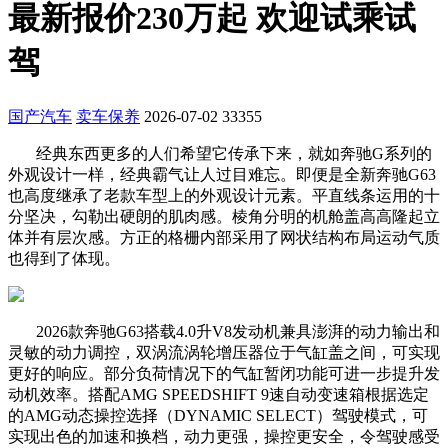
最新报价230万起 欢迎试乘试
驾
国产汽车
卖车保养
2026-07-02
33355
经典东西更多的人们希望它传承下来，就如奔驰G系列的
外观设计一样，经典霸气让人过目难忘。即便是全新奔驰G63
也高度继承了老款车型上的外观设计元素。平直线条运用的十
分坚决，勾勒出硬朗的肌肉感。棱角分明的机舱盖高高隆起立
体并有层次感。方正的格栅内部采用了网状结构布局运动气质
也得到了体现。
2026款奔驰G63搭载4.0升V8发动机兼具澎湃的动力输出和
灵敏的动力调控，双涡流涡轮增压器位于气缸盖之间，可实现
更好的响应。部分负荷情况下的气缸暂闭功能可进一步提升发
动机效率。搭配AMG SPEEDSHIFT 9速自动变速箱根据选定
的AMG动态操控选择（DYNAMIC SELECT）驾驶模式，可
实现出色的加速和换档，动力更强，操控更安全，令驾驶感受