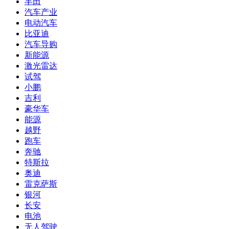
丰田
汽车产业
电动汽车
比亚迪
汽车导购
新能源
激光雷达
试驾
小鹏
吉利
豪华车
能源
越野
跑车
奔驰
特斯拉
奥迪
雷克萨斯
银河
长安
电池
无人驾驶