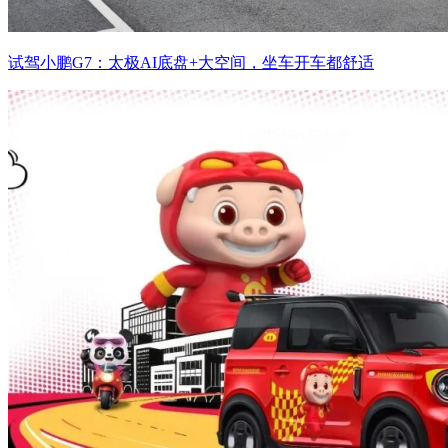
试驾小鹏G7：太极AI底盘+大空间，坐车开车都舒适