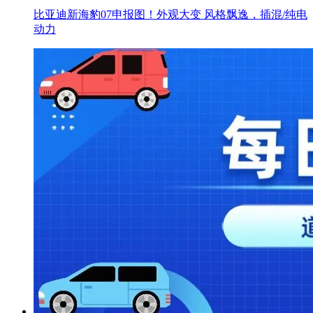
比亚迪新海豹07申报图！外观大变 风格飘逸，插混/纯电
动力