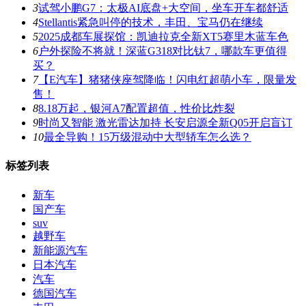
3
试驾小鹏G7：太极AI底盘+大空间，坐车开车都舒适
4
Stellantis紧急叫停的技术，丰田、宝马仍在继续
5
2025成都车展探馆：凯迪拉克全新XT5赛里木蓝车色
6
户外探险不将就！深蓝G318对比钛7，哪款车更值得
买？
7
【E汽车】猪猪侠座驾降临！闪电红超萌小车，限量发
售！
8
8.18万起，银河A7配置超值，性价比炸裂
9
时尚又智能 激光雷达加持 长安启源全新Q05开启盲订
10
最全导购！15万级混动中大型轿车怎么选？
标签列表
新车
国产车
suv
越野车
新能源汽车
日本汽车
汽车
德国汽车