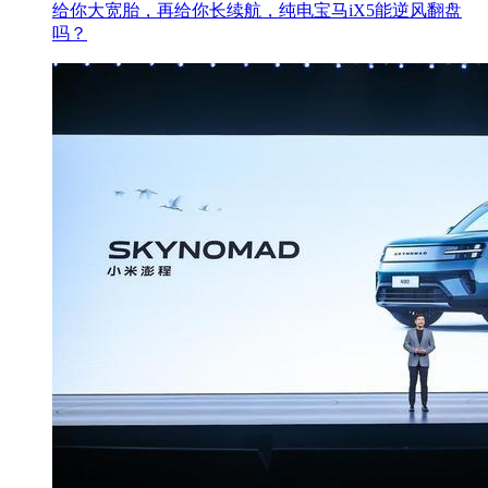
给你大宽胎，再给你长续航，纯电宝马iX5能逆风翻盘
吗？