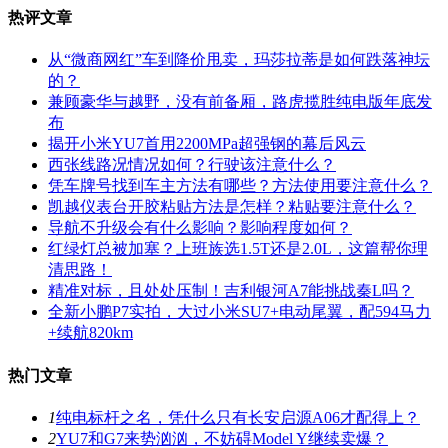
热评文章
从“微商网红”车到降价甩卖，玛莎拉蒂是如何跌落神坛
的？
兼顾豪华与越野，没有前备厢，路虎揽胜纯电版年底发
布
揭开小米YU7首用2200MPa超强钢的幕后风云
西张线路况情况如何？行驶该注意什么？
凭车牌号找到车主方法有哪些？方法使用要注意什么？
凯越仪表台开胶粘贴方法是怎样？粘贴要注意什么？
导航不升级会有什么影响？影响程度如何？
红绿灯总被加塞？上班族选1.5T还是2.0L，这篇帮你理
清思路！
精准对标，且处处压制！吉利银河A7能挑战秦L吗？
全新小鹏P7实拍，大过小米SU7+电动尾翼，配594马力
+续航820km
热门文章
1
纯电标杆之名，凭什么只有长安启源A06才配得上？
2
YU7和G7来势汹汹，不妨碍Model Y继续卖爆？