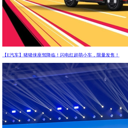
【E汽车】猪猪侠座驾降临！闪电红超萌小车，限量发售！