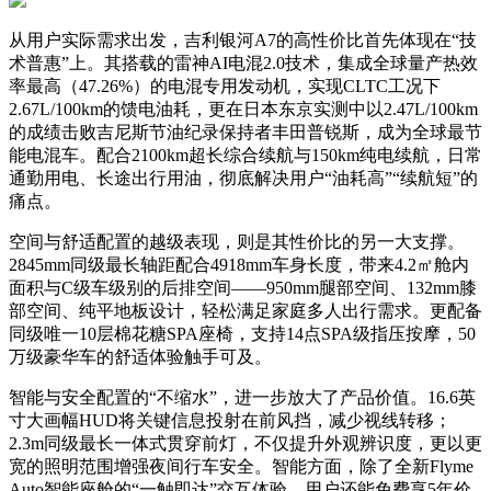
从用户实际需求出发，吉利银河A7的高性价比首先体现在“技
术普惠”上。其搭载的雷神AI电混2.0技术，集成全球量产热效
率最高（47.26%）的电混专用发动机，实现CLTC工况下
2.67L/100km的馈电油耗，更在日本东京实测中以2.47L/100km
的成绩击败吉尼斯节油纪录保持者丰田普锐斯，成为全球最节
能电混车。配合2100km超长综合续航与150km纯电续航，日常
通勤用电、长途出行用油，彻底解决用户“油耗高”“续航短”的
痛点。
空间与舒适配置的越级表现，则是其性价比的另一大支撑。
2845mm同级最长轴距配合4918mm车身长度，带来4.2㎡舱内
面积与C级车级别的后排空间——950mm腿部空间、132mm膝
部空间、纯平地板设计，轻松满足家庭多人出行需求。更配备
同级唯一10层棉花糖SPA座椅，支持14点SPA级指压按摩，50
万级豪华车的舒适体验触手可及。
智能与安全配置的“不缩水”，进一步放大了产品价值。16.6英
寸大画幅HUD将关键信息投射在前风挡，减少视线转移；
2.3m同级最长一体式贯穿前灯，不仅提升外观辨识度，更以更
宽的照明范围增强夜间行车安全。智能方面，除了全新Flyme
Auto智能座舱的“一触即达”交互体验，用户还能免费享5年价