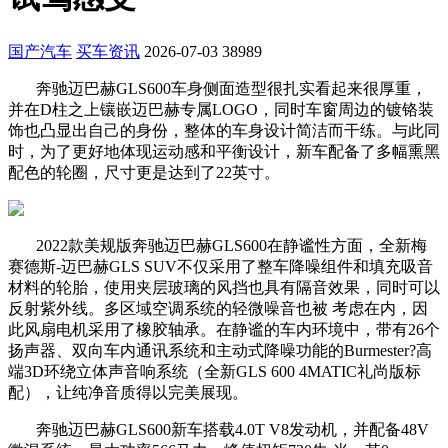
国产汽车
买车资讯
2026-07-03
38989
奔驰迈巴赫GLS600车身侧面造型很扎实看起来很厚重，
并在D柱之上镶嵌迈巴赫专属LOGO，同时车窗周边的镀铬装
饰也凸显出自己的身份，整体的车身设计简洁而干练。与此同
时，为了更好地体现运动感和平衡设计，新车配备了多幅熏黑
配色的轮圈，尺寸更是达到了22英寸。
2022款美规版奔驰迈巴赫GLS600在静谧性方面，全新梅
赛德斯-迈巴赫GLS SUV不仅采用了整车降噪组件和填充吸音
材料的轮胎，使用夹层玻璃的风挡也具有隔音效果，同时可以
反射紫外线。多区域空调系统的轻微噪音也被 考虑在内，因
此风扇电机采用了橡胶轴承。在静谧的车内环境中，带有26个
扬声器、双向车内通讯系统和主动式降噪功能的Burmester?高
端3D环绕立体声音响系统（全新GLS 600 4MATIC礼尚版标
配），让纯净音质得以完美展现。
奔驰迈巴赫GLS600新车搭载4.0T V8发动机，并配备48V