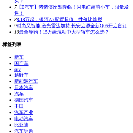
买？
7
【E汽车】猪猪侠座驾降临！闪电红超萌小车，限量发
售！
8
8.18万起，银河A7配置超值，性价比炸裂
9
时尚又智能 激光雷达加持 长安启源全新Q05开启盲订
10
最全导购！15万级混动中大型轿车怎么选？
标签列表
新车
国产车
suv
越野车
新能源汽车
日本汽车
汽车
德国汽车
丰田
汽车产业
电动汽车
比亚迪
汽车导购