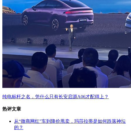
纯电标杆之名，凭什么只有长安启源A06才配得上？
热评文章
从“微商网红”车到降价甩卖，玛莎拉蒂是如何跌落神坛
的？