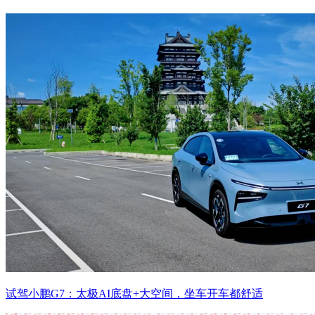
试驾小鹏G7：太极AI底盘+大空间，坐车开车都舒适