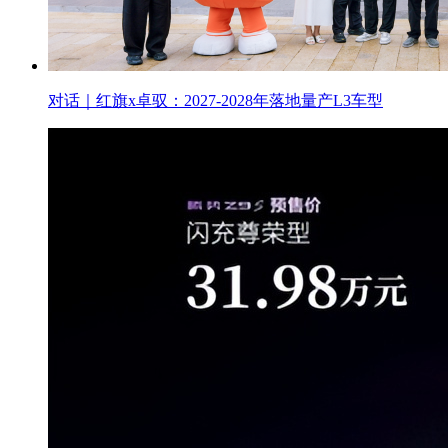
对话｜红旗x卓驭：2027-2028年落地量产L3车型