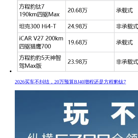
2026买车不纠结，20万预算BJ40增程还是方程豹钛7