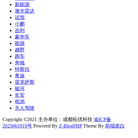
新能源
激光雷达
试驾
小鹏
吉利
豪华车
能源
越野
跑车
奔驰
特斯拉
奥迪
雷克萨斯
银河
长安
电池
无人驾驶
Copyright ©2021 主办单位：成都拓优科技
渝ICP备
2025061919号
Powered By
Z-BlogPHP
Theme By
前端老白