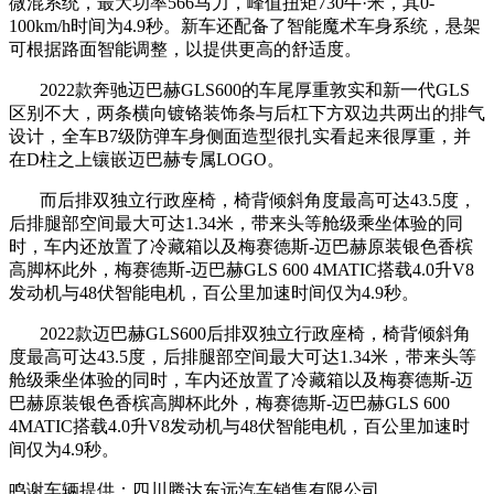
微混系统，最大功率566马力，峰值扭矩730牛·米，其0-
100km/h时间为4.9秒。新车还配备了智能魔术车身系统，悬架
可根据路面智能调整，以提供更高的舒适度。
2022款奔驰迈巴赫GLS600的车尾厚重敦实和新一代GLS
区别不大，两条横向镀铬装饰条与后杠下方双边共两出的排气
设计，全车B7级防弹车身侧面造型很扎实看起来很厚重，并
在D柱之上镶嵌迈巴赫专属LOGO。
而后排双独立行政座椅，椅背倾斜角度最高可达43.5度，
后排腿部空间最大可达1.34米，带来头等舱级乘坐体验的同
时，车内还放置了冷藏箱以及梅赛德斯-迈巴赫原装银色香槟
高脚杯此外，梅赛德斯-迈巴赫GLS 600 4MATIC搭载4.0升V8
发动机与48伏智能电机，百公里加速时间仅为4.9秒。
2022款迈巴赫GLS600后排双独立行政座椅，椅背倾斜角
度最高可达43.5度，后排腿部空间最大可达1.34米，带来头等
舱级乘坐体验的同时，车内还放置了冷藏箱以及梅赛德斯-迈
巴赫原装银色香槟高脚杯此外，梅赛德斯-迈巴赫GLS 600
4MATIC搭载4.0升V8发动机与48伏智能电机，百公里加速时
间仅为4.9秒。
鸣谢车辆提供：四川腾达东远汽车销售有限公司