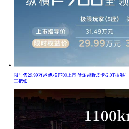
限时售29.99万起 纵横F700上市 硬派越野皮卡/2.0T插混/
三把锁