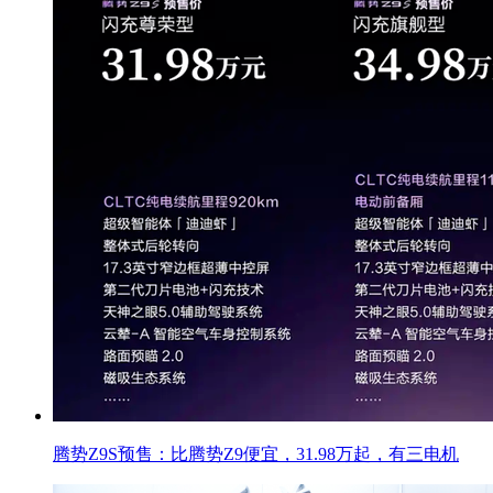
腾势Z9S预售：比腾势Z9便宜，31.98万起，有三电机