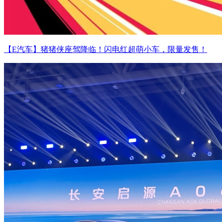
【E汽车】猪猪侠座驾降临！闪电红超萌小车，限量发售！