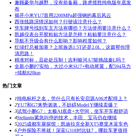
兼顾豪华与越野，没有前备厢，路虎揽胜纯电版年底发
布
揭开小米YU7首用2200MPa超强钢的幕后风云
西张线路况情况如何？行驶该注意什么？
凭车牌号找到车主方法有哪些？方法使用要注意什么？
凯越仪表台开胶粘贴方法是怎样？粘贴要注意什么？
导航不升级会有什么影响？影响程度如何？
红绿灯总被加塞？上班族选1.5T还是2.0L，这篇帮你理
清思路！
精准对标，且处处压制！吉利银河A7能挑战秦L吗？
全新小鹏P7实拍，大过小米SU7+电动尾翼，配594马力
+续航820km
热门文章
1
纯电标杆之名，凭什么只有长安启源A06才配得上？
2
YU7和G7来势汹汹，不妨碍Model Y继续卖爆？
3
试驾小鹏G7：太极AI底盘+大空间，坐车开车都舒适
4
Stellantis紧急叫停的技术，丰田、宝马仍在继续
5
2025成都车展探馆：凯迪拉克全新XT5赛里木蓝车色
6
户外探险不将就！深蓝G318对比钛7，哪款车更值得