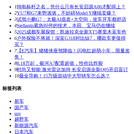
1
纯电标杆之名，凭什么只有长安启源A06才配得上？
2
YU7和G7来势汹汹，不妨碍Model Y继续卖爆？
3
试驾小鹏G7：太极AI底盘+大空间，坐车开车都舒适
4
Stellantis紧急叫停的技术，丰田、宝马仍在继续
5
2025成都车展探馆：凯迪拉克全新XT5赛里木蓝车色
6
户外探险不将就！深蓝G318对比钛7，哪款车更值得
买？
7
【E汽车】猪猪侠座驾降临！闪电红超萌小车，限量发
售！
8
8.18万起，银河A7配置超值，性价比炸裂
9
时尚又智能 激光雷达加持 长安启源全新Q05开启盲订
10
最全导购！15万级混动中大型轿车怎么选？
标签列表
新车
国产车
suv
越野车
新能源汽车
日本汽车