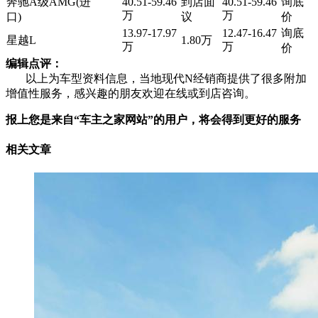
奔驰A级AMG(进
40.51-59.46
到店面
40.51-59.46
询底
万
万
口)
议
价
13.97-17.97
12.47-16.47
询底
星越L
1.80万
万
万
价
编辑点评：
以上为车型资料信息，当地现代N经销商提供了很多附加
增值性服务，感兴趣的朋友欢迎在线或到店咨询。
报上您是来自“车主之家网站”的用户，将会得到更好的服务
相关文章