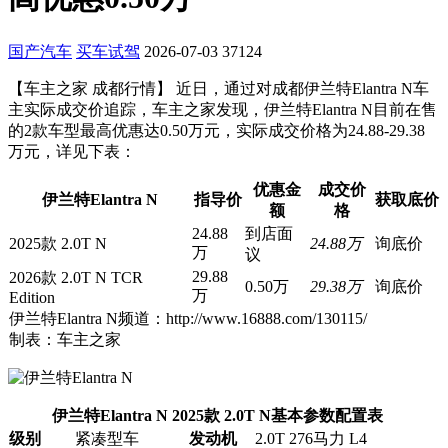
国产汽车
买车试驾
2026-07-03
37124
【车主之家 成都行情】 近日，通过对成都伊兰特Elantra N车
主实际成交价追踪，车主之家发现，伊兰特Elantra N目前在售
的2款车型最高优惠达0.50万元，实际成交价格为24.88-29.38
万元，详见下表：
优惠金
成交价
伊兰特Elantra N
指导价
获取底价
额
格
24.88
到店面
2025款 2.0T N
24.88万
询底价
万
议
29.88
2026款 2.0T N TCR
0.50万
29.38万
询底价
万
Edition
伊兰特Elantra N频道：http://www.16888.com/130115/
制表：车主之家
伊兰特Elantra N 2025款 2.0T N基本参数配置表
级别
紧凑型车
发动机
2.0T 276马力 L4