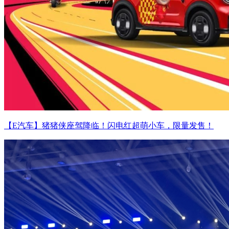
【E汽车】猪猪侠座驾降临！闪电红超萌小车，限量发售！