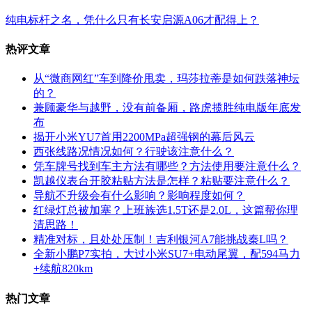
纯电标杆之名，凭什么只有长安启源A06才配得上？
热评文章
从“微商网红”车到降价甩卖，玛莎拉蒂是如何跌落神坛
的？
兼顾豪华与越野，没有前备厢，路虎揽胜纯电版年底发
布
揭开小米YU7首用2200MPa超强钢的幕后风云
西张线路况情况如何？行驶该注意什么？
凭车牌号找到车主方法有哪些？方法使用要注意什么？
凯越仪表台开胶粘贴方法是怎样？粘贴要注意什么？
导航不升级会有什么影响？影响程度如何？
红绿灯总被加塞？上班族选1.5T还是2.0L，这篇帮你理
清思路！
精准对标，且处处压制！吉利银河A7能挑战秦L吗？
全新小鹏P7实拍，大过小米SU7+电动尾翼，配594马力
+续航820km
热门文章