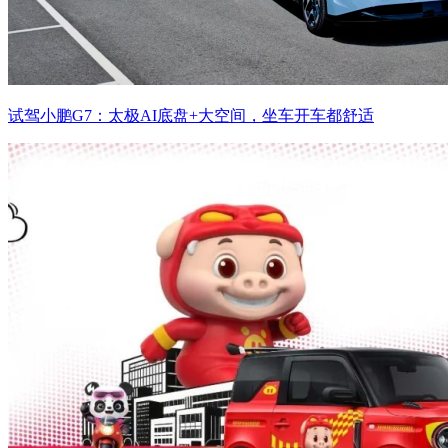
试驾小鹏G7：太极AI底盘+大空间，坐车开车都舒适