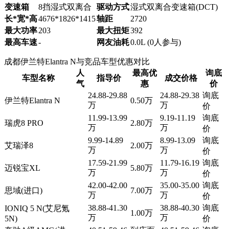
变速箱
8挡湿式双离合
驱动方式
湿式双离合变速箱(DCT)
长*宽*高
4676*1826*1415
轴距
2720
最大功率
203
最大扭矩
392
最高车速
-
网友油耗
0.0L (0人参与)
成都伊兰特Elantra N与竞品车型优惠对比
人
最高优
询底
车型名称
指导价
成交价格
气
惠
价
24.88-29.88
24.88-29.38
询底
伊兰特Elantra N
0.50万
万
万
价
11.99-13.99
9.19-11.19
询底
瑞虎8 PRO
2.80万
万
万
价
9.99-14.89
8.99-13.09
询底
艾瑞泽8
2.00万
万
万
价
17.59-21.99
11.79-16.19
询底
迈锐宝XL
5.80万
万
万
价
42.00-42.00
35.00-35.00
询底
思域(进口)
7.00万
万
万
价
38.88-41.30
38.88-40.30
询底
IONIQ 5 N(艾尼氪
1.00万
万
万
5N)
价