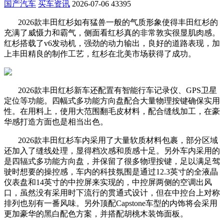
国产汽车
买车资讯
2026-07-06
43395
2026款丰田红杉如有猛兽一般的气质形象使得丰田红杉的
充满了威慑力和霸气，侧面看红杉真的非常敦实很显肌肉感。
红杉搭载了v6发动机，强劲的动力输出，良好的道路表现，加
上丰田精良的制作工艺，红杉在北美市场获得了成功。
2026款丰田红杉新车还配置有智能行车记录仪、GPS卫星
定位等功能。四幅式多功能方向盘配合大量物理按键确保实用
性。在用料上，使用大范围翻毛皮材料，配合缝线加工，在豪
华感打造方面也是相当出色。
2026款丰田红杉车内采用了大量软质材料包裹，部分区域
还加入了缝线处理，显得档次感和质感十足。另外车内采用的
是四辐式多功能方向盘，并保留了很多物理按键，足以满足驾
驶时想要的操控感，车内的科技氛围是通过12.3英寸的全液晶
仪表盘和14英寸的中控屏来实现的，中控屏两侧的空调出风
口，虽然没有采用时下流行的贯通式设计，但在中控台上对称
排列也别有一番风味。另外顶配Capstone车型的内饰将会采用
更加豪华的黑白配色方案，并搭配胡桃木装饰面板。