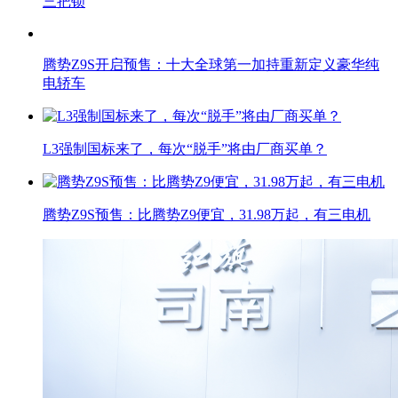
三把锁
腾势Z9S开启预售：十大全球第一加持重新定义豪华纯
电轿车
L3强制国标来了，每次“脱手”将由厂商买单？
腾势Z9S预售：比腾势Z9便宜，31.98万起，有三电机