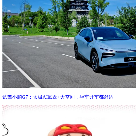
试驾小鹏G7：太极AI底盘+大空间，坐车开车都舒适