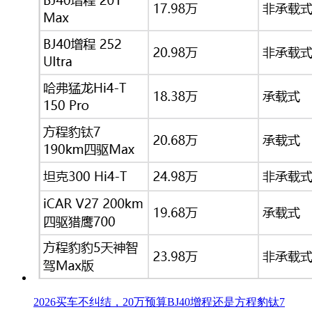
2026买车不纠结，20万预算BJ40增程还是方程豹钛7