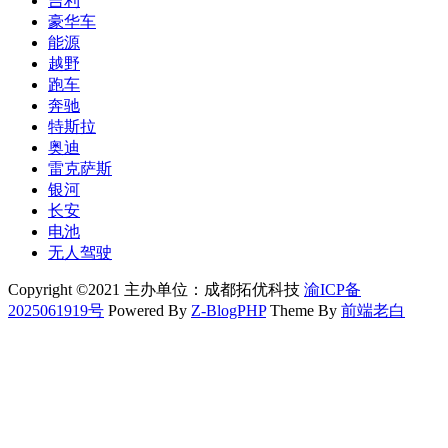
吉利
豪华车
能源
越野
跑车
奔驰
特斯拉
奥迪
雷克萨斯
银河
长安
电池
无人驾驶
Copyright ©2021 主办单位：成都拓优科技
渝ICP备
2025061919号
Powered By
Z-BlogPHP
Theme By
前端老白