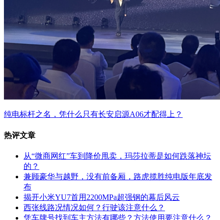
纯电标杆之名，凭什么只有长安启源A06才配得上？
热评文章
从“微商网红”车到降价甩卖，玛莎拉蒂是如何跌落神坛
的？
兼顾豪华与越野，没有前备厢，路虎揽胜纯电版年底发
布
揭开小米YU7首用2200MPa超强钢的幕后风云
西张线路况情况如何？行驶该注意什么？
凭车牌号找到车主方法有哪些？方法使用要注意什么？