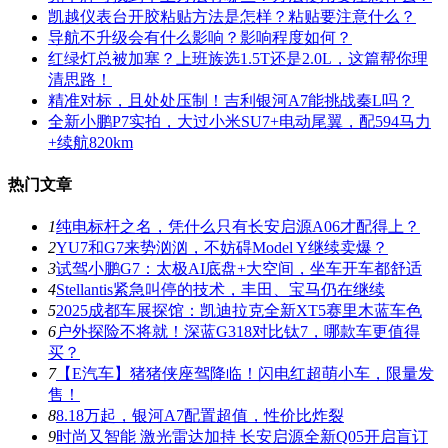
凯越仪表台开胶粘贴方法是怎样？粘贴要注意什么？
导航不升级会有什么影响？影响程度如何？
红绿灯总被加塞？上班族选1.5T还是2.0L，这篇帮你理
清思路！
精准对标，且处处压制！吉利银河A7能挑战秦L吗？
全新小鹏P7实拍，大过小米SU7+电动尾翼，配594马力
+续航820km
热门文章
1
纯电标杆之名，凭什么只有长安启源A06才配得上？
2
YU7和G7来势汹汹，不妨碍Model Y继续卖爆？
3
试驾小鹏G7：太极AI底盘+大空间，坐车开车都舒适
4
Stellantis紧急叫停的技术，丰田、宝马仍在继续
5
2025成都车展探馆：凯迪拉克全新XT5赛里木蓝车色
6
户外探险不将就！深蓝G318对比钛7，哪款车更值得
买？
7
【E汽车】猪猪侠座驾降临！闪电红超萌小车，限量发
售！
8
8.18万起，银河A7配置超值，性价比炸裂
9
时尚又智能 激光雷达加持 长安启源全新Q05开启盲订