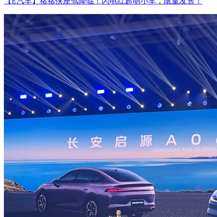
【E汽车】猪猪侠座驾降临！闪电红超萌小车，限量发售！