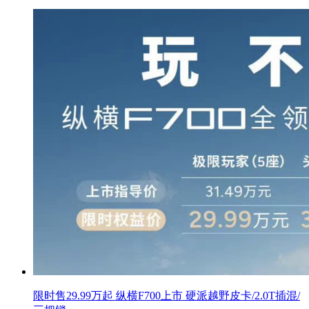
限时售29.99万起 纵横F700上市 硬派越野皮卡/2.0T插混/