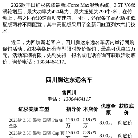
2026款丰田红杉搭载最新i-Force Max混动系统、3.5T V6双
涡轮增压，最大功率为450马力、最大扭矩为790牛·米，在传
动上，与之匹配10速自动变速箱。同时，还配备了高配版和低
配版两种不同配置，其中高配版采用了全新四缸直列六气门技
术。
近日，为回馈新老客户，四川腾达东远名车店内举行团购
促销活动，红杉美版部分车型限时降价促销，最高可优惠12万
元。活动车辆有限，先到先得，报名或电话咨询可获取活动底
价，询价电话：13084464117。
四川腾达东远名车
售四川
电话：
13084464117
优惠金
获取底
红杉美版 车型
指导价
本店价
额
价
126.00
118.00
2023款 3.5T 混动 四驱 Pla 铂
8.00万
询底价
万
万
金版
136.00
128.00
2023款 3.5T 混动 四驱 Cap 顶
8.00万
询底价