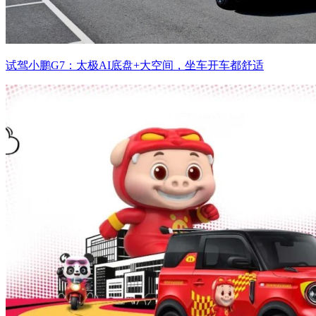
试驾小鹏G7：太极AI底盘+大空间，坐车开车都舒适