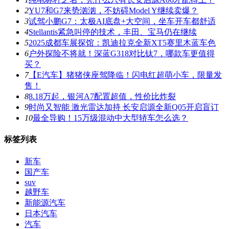
2
YU7和G7来势汹汹，不妨碍Model Y继续卖爆？
3
试驾小鹏G7：太极AI底盘+大空间，坐车开车都舒适
4
Stellantis紧急叫停的技术，丰田、宝马仍在继续
5
2025成都车展探馆：凯迪拉克全新XT5赛里木蓝车色
6
户外探险不将就！深蓝G318对比钛7，哪款车更值得
买？
7
【E汽车】猪猪侠座驾降临！闪电红超萌小车，限量发
售！
8
8.18万起，银河A7配置超值，性价比炸裂
9
时尚又智能 激光雷达加持 长安启源全新Q05开启盲订
10
最全导购！15万级混动中大型轿车怎么选？
标签列表
新车
国产车
suv
越野车
新能源汽车
日本汽车
汽车