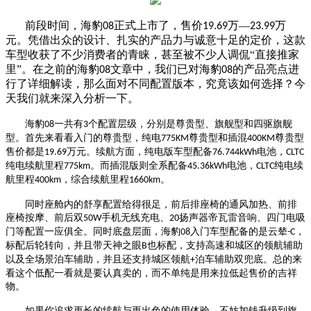
前段时间，海豹
正式上市了，售价
万—
万
08
19.69
23.99
元。凭借出众的设计、扎实的产品力与诚意十足的定价，这款
车型收获了不少消费者的青睐，甚至被不少人调侃“直接推家
里”。在之前的海豹
文章中，我们已对海豹
的产品亮点进
08
08
行了详细解读，那么面对不同配置版本，究竟该如何选择？今
天我们就来深入分析一下
。
海豹
一共有
个配置层级，分别是尊贵型、旗舰型和四驱旗舰
08
3
型。首先来看看入门的尊贵型，纯电
尊贵型和插混
尊贵型
775KM
400KM
售价都是
万元。续航方面，纯电版车型配备
电池，
19.69
76.744kWh
CLTC
纯电续航里程
。而插混版则全系配备
电池，
纯电续
775km
45.36kWh
CLTC
航里程
，综合续航里程
。
400km
1660km
同时座舱内的舒享配置给得很足，前后排座椅的通风加热、前排
座椅按摩、前后双
手机无线充电、
扬声器帝瓦雷音响、四门电吸
50W
20
门等配置一应俱全。同时底盘层面，海豹
入门车型配备的是云辇
，
08
-C
标配后轮转向，并且带天神之眼
也标配，支持高速和城区的领航辅助
B
以及全场景泊车辅助，并且还支持城区领航
泊车辅助双兜底。总的来
+
看这个低配一看就是要认真卖的，而不单纯是用来拉低起售价的吉祥
物。
如果你追求更长的续航与更出色的使用体验，不妨加钱升级到旗