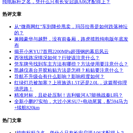
纯电标杆之名，凭什么只有长安启源A06才配得上？
热评文章
从“微商网红”车到降价甩卖，玛莎拉蒂是如何跌落神坛
的？
兼顾豪华与越野，没有前备厢，路虎揽胜纯电版年底发
布
揭开小米YU7首用2200MPa超强钢的幕后风云
西张线路况情况如何？行驶该注意什么？
凭车牌号找到车主方法有哪些？方法使用要注意什么？
凯越仪表台开胶粘贴方法是怎样？粘贴要注意什么？
导航不升级会有什么影响？影响程度如何？
红绿灯总被加塞？上班族选1.5T还是2.0L，这篇帮你理
清思路！
精准对标，且处处压制！吉利银河A7能挑战秦L吗？
全新小鹏P7实拍，大过小米SU7+电动尾翼，配594马力
+续航820km
热门文章
1
纯电标杆之名，凭什么只有长安启源A06才配得上？