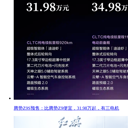
腾势Z9S预售：比腾势Z9便宜，31.98万起，有三电机