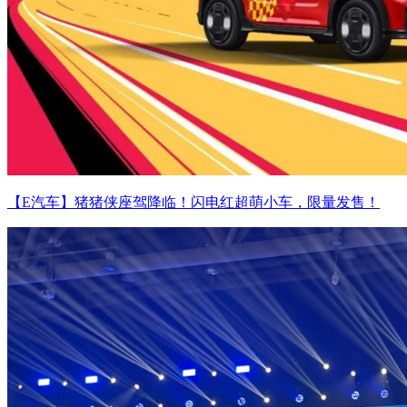
【E汽车】猪猪侠座驾降临！闪电红超萌小车，限量发售！