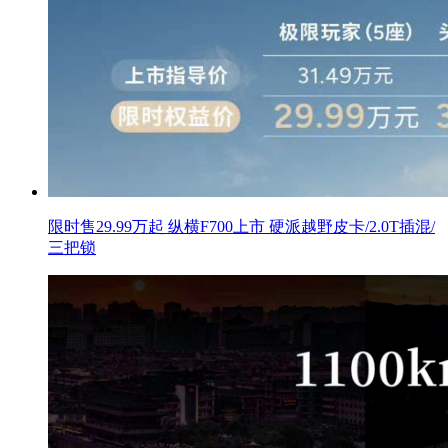
限时售29.99万起 纵横F700上市 硬派越野皮卡/2.0T插混/
三把锁