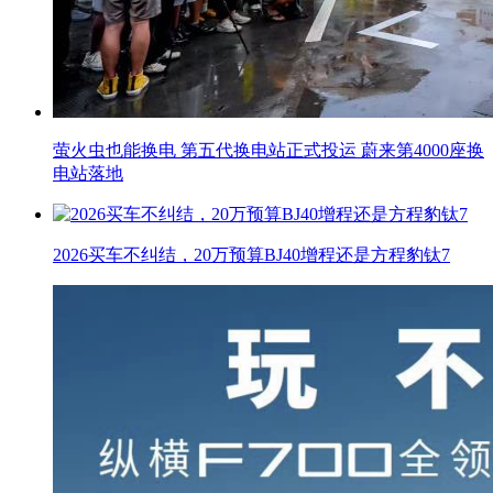
萤火虫也能换电 第五代换电站正式投运 蔚来第4000座换
电站落地
2026买车不纠结，20万预算BJ40增程还是方程豹钛7