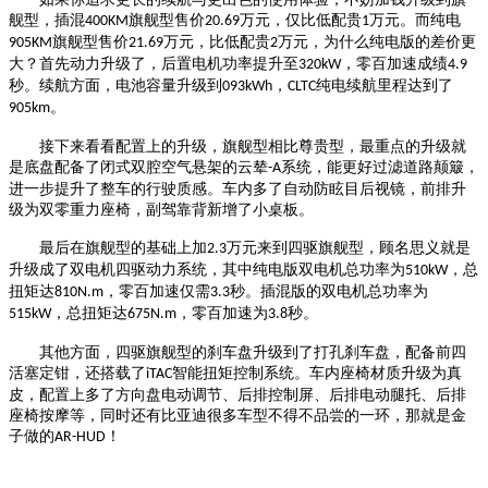
舰型，插混
旗舰型售价
万元，仅比低配贵
万元。而纯电
400KM
20.69
1
旗舰型售价
万元，比低配贵
万元，为什么纯电版的差价更
905KM
21.69
2
大？首先动力升级了，后置电机功率提升至
，零百加速成绩
320kW
4.9
秒。续航方面，电池容量升级到
，
纯电续航里程达到了
093kWh
CLTC
。
905km
接下来看看配置上的升级，旗舰型相比尊贵型，最重点的升级就
是底盘配备了闭式双腔空气悬架的云辇
系统，能更好过滤道路颠簸，
-A
进一步提升了整车的行驶质感。车内多了自动防眩目后视镜，前排升
级为双零重力座椅，副驾靠背新增了小桌板。
最后在旗舰型的基础上加
万元来到四驱旗舰型，顾名思义就是
2.3
升级成了双电机四驱动力系统，其中纯电版双电机总功率为
，总
510kW
扭矩达
，零百加速仅需
秒。插混版的双电机总功率为
810N.m
3.3
，总扭矩达
，零百加速为
秒。
515kW
675N.m
3.8
其他方面，四驱旗舰型的刹车盘升级到了打孔刹车盘，配备前四
活塞定钳，还搭载了
智能扭矩控制系统。车内座椅材质升级为真
iTAC
皮，配置上多了方向盘电动调节、后排控制屏、后排电动腿托、后排
座椅按摩等，同时还有比亚迪很多车型不得不品尝的一环，那就是金
子做的
！
AR-HUD