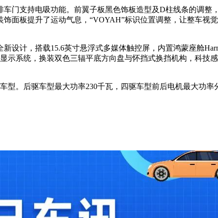
排车门支持电吸功能。前翼子板黑色饰板造型及D柱线条的调整，
提升了运动气息，“VOYAH”标识位置调整，让整车视觉更简约。
，搭载15.6英寸悬浮式多媒体触控屏，内置鸿蒙座舱HarmonyS
D抬头显示系统，换装双色三辐平底方向盘与怀挡式换挡机构，科技
​
型。后驱车型最大功率230千瓦，四驱车型前后电机最大功率分别为