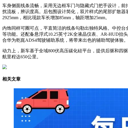
车身侧面线条流畅，采用无边框车门与隐藏式门把手设计，前
扰流板，辨识度高。后包围设计简化，双片样式的尾部扩散器装饰面板
2925mm，相比现款车长增加85mm，轴距增加25mm。​
内饰同样可圈可点，平直简洁的线条勾勒出独特风格。中控台全新设计
等功能。还配备悬浮式10.25英寸2K全液晶仪表、AR-HU
合华为乾崑ADS4驾驶辅助系统，将带来出色的辅助驾驶体验。
动力上，新车基于全域800伏高压碳化硅平台，提供后驱和四驱车
航里程达650公里。​
相关文章