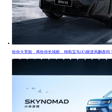
给你大宽胎，再给你长续航，纯电宝马iX5能逆风翻盘吗