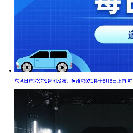
东风日产NX7预告图发布、阿维塔07L将于8月8日上市|