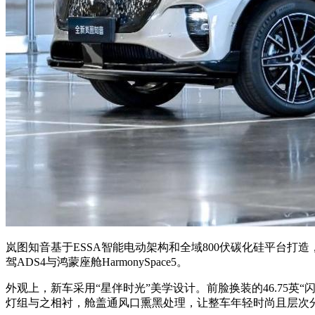
岚图知音基于ESSA智能电动架构和全域800伏碳化硅平台打
驾ADS4与鸿蒙座舱HarmonySpace5。​
外观上，新车采用“星伴时光”美学设计。前脸换装的46.75英
灯组与之相衬，舱盖通风口熏黑处理，让整车年轻时尚且层次