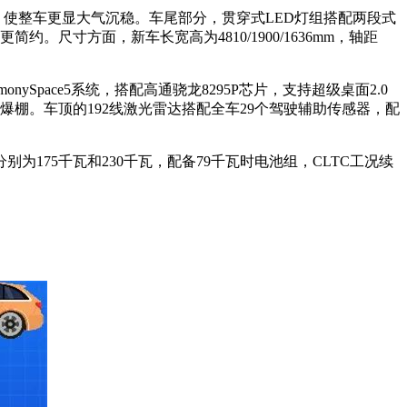
使整车更显大气沉稳。车尾部分，贯穿式LED灯组搭配两段式
尺寸方面，新车长宽高为4810/1900/1636mm，轴距
pace5系统，搭配高通骁龙8295P芯片，支持超级桌面2.0
感爆棚。车顶的192线激光雷达搭配全车29个驾驶辅助传感器，配
175千瓦和230千瓦，配备79千瓦时电池组，CLTC工况续