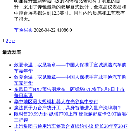
明显提升全新奔驰G级的内饰相比老款有了明显的提
升，采用了奔驰最新的双屏幕式设计，全液晶仪表盘和
中控台屏幕都达到12.3英寸。同时内饰质感和工艺都有
了很大...
车险买卖
2026-04-22
41086
0
1
2
›
››
最近发表
敛夏余温，驭见新章——中国人保携手宣城源浩汽车购
车嘉年华
敛夏余温，驭见新章——中国人保携手宣城丰迪汽车购
车嘉年华
东风日产NX7预告图发布、阿维塔07L将于8月8日上市|
每日车讯
华中地区最大规模机器人在光谷集中交付
魔法原子万台产线开工，具身智能进入量产洗牌期？
限时售29.99万起 纵横F700上市 硬派越野皮卡/2.0T插混/
三把锁
上汽集团与通用汽车签署合资续约协议 延长20年至2047