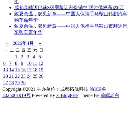
年
成都奔驰迈巴赫S级墨版让利促销中 限时优惠高达6万
敛夏余温，驭见新章——中国人保携手马鞍山伟鹏汽车
购车嘉年华
敛夏余温，驭见新章——中国人保携手马鞍山市顺迪汽
车购车嘉年华
«
2026年4月
»
一
二
三
四
五
六
日
1
2
3
4
5
6
7
8
9
10
11
12
13
14
15
16
17
18
19
20
21
22
23
24
25
26
27
28
29
30
Copyright ©2021 主办单位：成都拓优科技
渝ICP备
2025061919号
Powered By
Z-BlogPHP
Theme By
前端老白