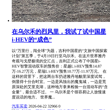
在乌尔禾的烈风里，我试了试中国星
i-HEV的“成色”
以“万里行，闯全球”为题，吉利中国星的“文旅中国探索
计划”第五季，于4月19日行至乌尔禾。在这片世界雅丹
奇观与戈壁极境的交汇点，吉利正式公布了中国星i-
HEV智擎混动双车的预售价：星越L i-HEV预售14.87
万-16.27万元，星瑞L i-HEV预售10.77万-11.97万元。 在
这样的背景下，把这两台车扔进雅丹地貌里深度试驾，
倒显得十分合时宜。一边是风蚀出的魔鬼城，一边是荒
原深处的艾里克湖，这种地方拿来检验一台混动车的“含
金量”，最合适不过。 一 乌尔禾是个很容易让人放慢速
度说话的地方。 世界魔...
汽车买卖
2026-04-22
32966
0