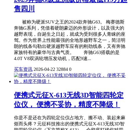
售四川
被称为硬派SUV之王的2024款奔驰G63。 梅赛德斯
奔驰G系列，凭借着硬朗豪迈的外形设计，以及强大的
越野表现，自诞生之日起，就成为受到很多人青睐的座
驾。作为世界上性能最强的全地形越野车之一，简洁明
朗的线条勾勒出硬派越野车应有的刚劲线条，又有奔驰
家族特有的豪华与古典气质。 奔驰G63搭载的是
4.0T V8双涡轮增压发动机，匹配9速...
买车资讯
2026-04-22
32884
0
便携式元征X-613无线3D智能四轮定
位仪， 便携不妥协，精度不降级！
你是不是还在为四轮定位仪占地方、搬不动、装起来麻
烦而头疼？元征科技推出的便携式元征X-613无线3D智
能四轮定位仪（下文简称X-613），会彻底打破你对四