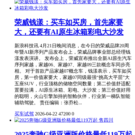
荣威钱漾：买车如买房，首先家要
大，还要有AI原生冰箱彩电大沙发
新浪科技讯 4月21日晚间消息，在今日的荣威品牌20周
年暨AI新序列产品发布会上，荣威品牌事业部总经理钱
漾发表演讲。 发布会上，荣威宣布推出全新AI原生汽车
序列家越，家越06、家越07、家越09三款概念车同步亮
相。 对于首款产品家越07概念车，钱漾表示，买车如买
房，第一价值家要大，家越07同级最强“挑高大平层”大
五座SUV，行业顶格的储物空间数量；第二价值舒适配
置要拉满，AI原生冰箱、彩电、大沙发；第三价值好用
的聪明，火山引擎加持的智舱伙伴，行业第一梯队智能
辅助驾驶。 责任编辑：张乔松...
买车试驾
2026-04-22
47200
0
2025奔驰G级亚洲版价格最低119万起