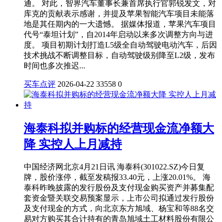
通。 对此，智界汽车董事长兼首席执行官郭锐发文，对
库克的贡献表示感谢，并提及苹果智能汽车项目未能落
地是其任期内的一大遗憾。 据媒体报道，苹果汽车项目
代号“泰坦计划”，自2014年启动以来多次调整方向与进
度。 项目初期计划打造L5级全自动驾驶电动汽车，后因
技术挑战不断调整目标，自动驾驶级别降至L2级，发布
时间也多次推迟...
买车点评
2026-04-22
33558
0
海泰科拟并购标的经营现金流净额大
降 实控人上月减持
中国经济网北京4月21日讯 海泰科(301022.SZ)今日复
牌，股价涨停，截至发稿报33.40元，上涨20.01%。 海
泰科昨晚披露的发行股份及支付现金购买资产并募集配
套资金暨关联交易预案显示，上市公司拟通过发行股份
及支付现金的方式，向北京东方旭域、杨宝和等88名交
易对方购买其合计持有的青岛旭域土工材料股份有限公