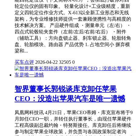
轮定位仪的固有印象。 轻量化设计+工业级精度，重新
定义四轮定位作业方式。X-613以全新工业形态和无线
架构，为专业维修技师提供一套兼顾便携性与高精度的
技术解决方案。 产品硬件组成 ・测量单元（左/右） ・
四点式轮毂轮夹套件（左前/左后/右前/右后） ・附件
（辅助工具）：方向盘锁止器、刹车锁止器、轮胎转角
盘、轮胎模块、路由器 产品优势 1. 占地空间小 摒弃横
梁和...
买车点评
2026-04-22
32505
0
智界董事长郭锐谈库克卸任苹果
CEO：没造出苹果汽车是唯一遗憾
凤凰网科技讯 4月21日，苹果CEO蒂姆・库克宣布将于9
月卸任CEO一职，并转任执行董事长，由现任苹果硬件
工程高级副总裁约翰・特努斯接任。库克卸任后将继续
参与制定苹果全球政策，并负责与各国政策制定者沟