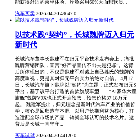
能获得舒适的乘坐体验。座舱采用60%大面积软质...
汽车买卖
2026-04-20
49647
0
以技术践“契约”，长城魏牌迈入归元
新时代
长城汽车董事长魏建军在归元平台技术发布会上，痛批
魏牌营销团队，直言“好产品宣传不出去是犯罪”。这背
后所体现出的，不仅是魏建军对赌上自己姓氏的魏牌的
高度重视，更是其对归元平台实力的绝对自信。 4月17
日，长城汽车旗下魏牌以“契约”为主题，正式发布归元S
平台，基于该平台打造的首款旗舰车型――“AI豪华六座
旗舰”魏牌V9X也正式开启预售，预售价格37.18万元
起。 魏建军提出，归元理念是新时代汽车产业的价值哲
学，核心是回归造车本源，以用户长期利益为核心，打
造适配全球市场的产品，铸就全球认可的技术名片。这
背后是长城一直坚守...
买车试驾
2026-04-20
44120
0