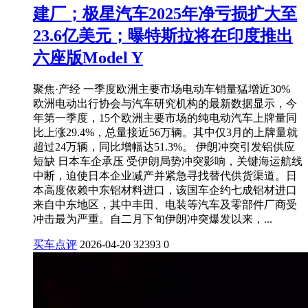
建厂；极星汽车2025年净亏损扩大至
23.6亿美元；曝特斯拉将在印度推出
六座版Model Y
聚焦·产经 一季度欧洲主要市场电动车销量猛增近30%
欧洲电动出行协会与汽车研究机构的最新数据显示，今
年第一季度，15个欧洲主要市场的纯电动汽车上牌量同
比上涨29.4%，总量接近56万辆。其中仅3月的上牌量就
超过24万辆，同比增幅达51.3%。 伊朗冲突引发铝供应
短缺 日本车企承压 受伊朗局势冲突影响，关键海运航线
中断，迫使日本企业减产并紧急寻找替代供货渠道。日
本高度依赖中东铝材料进口，该国车企约七成铝材进口
来自中东地区，其中丰田、电装等汽车及零部件厂商受
冲击最为严重。自二月下旬伊朗冲突爆发以来，...
买车点评
2026-04-20
32393
0