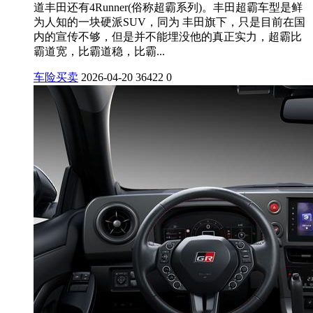
道丰田还有4Runner(俗称超霸系列)。丰田超霸车型是鲜
为人知的一块硬派SUV，同为 丰田旗下，只是目前在国
内的宣传不够，但是并不能埋没他的真正实力，超霸比
霸道宽，比霸道稳，比霸...
车险买卖
2026-04-20
36422
0