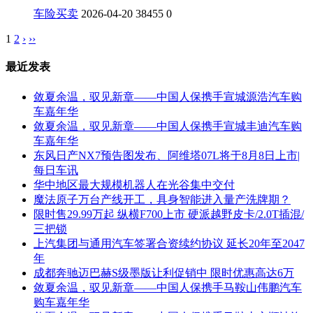
车险买卖
2026-04-20
38455
0
1
2
›
››
最近发表
敛夏余温，驭见新章——中国人保携手宣城源浩汽车购
车嘉年华
敛夏余温，驭见新章——中国人保携手宣城丰迪汽车购
车嘉年华
东风日产NX7预告图发布、阿维塔07L将于8月8日上市|
每日车讯
华中地区最大规模机器人在光谷集中交付
魔法原子万台产线开工，具身智能进入量产洗牌期？
限时售29.99万起 纵横F700上市 硬派越野皮卡/2.0T插混/
三把锁
上汽集团与通用汽车签署合资续约协议 延长20年至2047
年
成都奔驰迈巴赫S级墨版让利促销中 限时优惠高达6万
敛夏余温，驭见新章——中国人保携手马鞍山伟鹏汽车
购车嘉年华