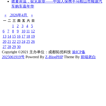
敛夏余温，驭见新章——中国人保携手马鞍山市顺迪汽
车购车嘉年华
«
2026年4月
»
一
二
三
四
五
六
日
1
2
3
4
5
6
7
8
9
10
11
12
13
14
15
16
17
18
19
20
21
22
23
24
25
26
27
28
29
30
Copyright ©2021 主办单位：成都拓优科技
渝ICP备
2025061919号
Powered By
Z-BlogPHP
Theme By
前端老白