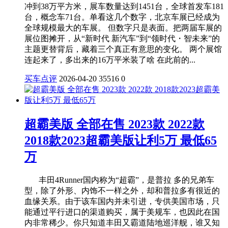
冲到38万平方米，展车数量达到1451台，全球首发车181
台，概念车71台。单看这几个数字，北京车展已经成为
全球规模最大的车展。 但数字只是表面。把两届车展的
展位图摊开，从“新时代 新汽车”到“领时代・智未来”的
主题更替背后，藏着三个真正有意思的变化。 两个展馆
连起来了，多出来的16万平米装了啥 在此前的...
买车点评
2026-04-20
35516
0
超霸美版 全部在售 2023款 2022款
2018款2023超霸美版让利5万 最低65
万
丰田4Runner国内称为“超霸”，是普拉 多的兄弟车
型，除了外形、内饰不一样之外，却和普拉多有很近的
血缘关系。由于该车国内并未引进，专供美国市场，只
能通过平行进口的渠道购买，属于美规车，也因此在国
内非常稀少。你只知道丰田又霸道陆地巡洋舰，谁又知