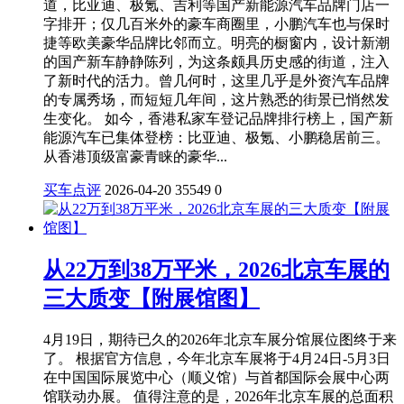
道，比亚迪、极氪、吉利等国产新能源汽车品牌门店一
字排开；仅几百米外的豪车商圈里，小鹏汽车也与保时
捷等欧美豪华品牌比邻而立。明亮的橱窗内，设计新潮
的国产新车静静陈列，为这条颇具历史感的街道，注入
了新时代的活力。曾几何时，这里几乎是外资汽车品牌
的专属秀场，而短短几年间，这片熟悉的街景已悄然发
生变化。 如今，香港私家车登记品牌排行榜上，国产新
能源汽车已集体登榜：比亚迪、极氪、小鹏稳居前三。
从香港顶级富豪青睐的豪华...
买车点评
2026-04-20
35549
0
从22万到38万平米，2026北京车展的
三大质变【附展馆图】
4月19日，期待已久的2026年北京车展分馆展位图终于来
了。 根据官方信息，今年北京车展将于4月24日-5月3日
在中国国际展览中心（顺义馆）与首都国际会展中心两
馆联动办展。 值得注意的是，2026年北京车展的总面积