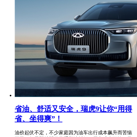
省油、舒适又安全，瑞虎9让你“用得
省、坐得爽”！
油价起伏不定，不少家庭因为油车出行成本飙升而苦恼