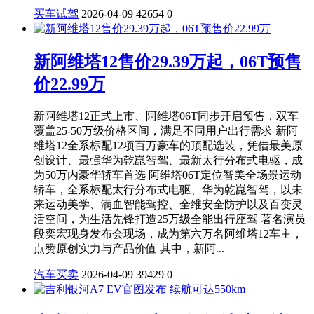
买车试驾
2026-04-09
42654
0
新阿维塔12售价29.39万起，06T预售
价22.99万
新阿维塔12正式上市、阿维塔06T同步开启预售，双车
覆盖25-50万级价格区间，满足不同用户出行需求 新阿
维塔12全系标配12项百万豪车的顶配选装，凭借最美原
创设计、最强华为乾崑智驾、最新太行分布式电驱，成
为50万内豪华轿车首选 阿维塔06T定位智美全场景运动
轿车，全系标配太行分布式电驱、华为乾崑智驾，以未
来运动美学、满血智能驾控、全维安全防护以及百变灵
活空间，为生活先锋打造25万级全能出行座驾 著名演员
段奕宏现身发布会现场，成为第六万名阿维塔12车主，
点赞原创实力与产品价值 其中，新阿...
汽车买卖
2026-04-09
39429
0