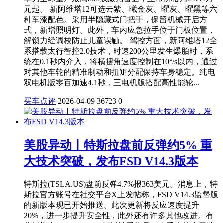
元起。 新阿维塔12可选云紫、曦金灰、曜灰、曜黑等六
种车漆配色。采用半隐藏式门把手，保留机械开启方
式，新增照明灯。此外，车内应急拉手位于门板位置，
解锁力经调校防止儿童误触。 驾控方面，新阿维塔12全
系搭载太行智控2.0技术，时速200公里发生爆胎时，系
统在0.1秒内介入，将横摆角速度控制在10°/s以内，通过
对其他车轮的精准制动和扭矩分配保持车身稳定。纯电
双电机版零百加速4.1秒，三电机版搭配高性能轮...
买车点评
2026-04-09
36723
0
美股异动丨特斯拉盘前反弹约5% 重
大技术突破，发布FSD V14.3版本
特斯拉(TSLA.US)盘前反弹4.7%报363美元。消息上，特
斯拉官方账号在社交平台X上发帖称，FSD V14.3监督版
的新版本现已开始推送。此次更新将反应速度提升
20%，进一步提升安全性，此外还有许多其他改进。有