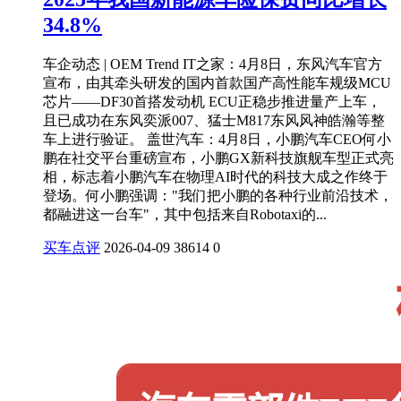
34.8%
车企动态 | OEM Trend IT之家：4月8日，东风汽车官方
宣布，由其牵头研发的国内首款国产高性能车规级MCU
芯片——DF30首搭发动机 ECU正稳步推进量产上车，
且已成功在东风奕派007、猛士M817东风风神皓瀚等整
车上进行验证。 盖世汽车：4月8日，小鹏汽车CEO何小
鹏在社交平台重磅宣布，小鹏GX新科技旗舰车型正式亮
相，标志着小鹏汽车在物理AI时代的科技大成之作终于
登场。何小鹏强调："我们把小鹏的各种行业前沿技术，
都融进这一台车"，其中包括来自Robotaxi的...
买车点评
2026-04-09
38614
0