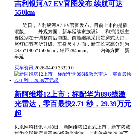
吉利银河A7 EV官图发布 续航可达
550km
近日，吉利银河A7 EV官图发布。目前上市的是插
混版。 外观方面，新车延续家族设计，和插混版主
要区别在于调整前后包围。前脸继续采用贯穿式大灯，
尾灯细节有所升级。车身尺寸方面，新车长宽高分别为
4935*1905*1500mm，轴距2845mm。 内饰方面，新
车延...
买车资讯
2026-04-09
33329
0
新阿维塔12上市：标配华为896线激
光雷达，零百最快2.71 秒，29.39万元
起
凤凰网科技讯 4月8日，新阿维塔12正式上市，新车搭载
华为全球量产最高896线激光雷达，上市价格为29.39万