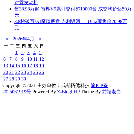
对置发动机
售38.98万起 智界V9累计交付超10000台 成交均价达50万
元
3.8秒破百/AI魔毯底盘 吉利银河TT Ultra预售价20.98万
元
«
2026年4月
»
一
二
三
四
五
六
日
1
2
3
4
5
6
7
8
9
10
11
12
13
14
15
16
17
18
19
20
21
22
23
24
25
26
27
28
29
30
Copyright ©2021 主办单位：成都拓优科技
渝ICP备
2025061919号
Powered By
Z-BlogPHP
Theme By
前端老白