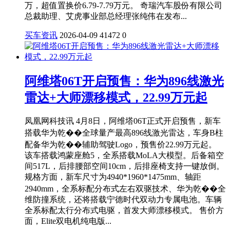
万，超值置换价6.79-7.79万元。 奇瑞汽车股份有限公司
总裁助理、艾虎事业部总经理张纯伟在发布...
买车资讯
2026-04-09
41472
0
阿维塔06T开启预售：华为896线激光
雷达+大师漂移模式，22.99万元起
凤凰网科技讯 4月8日，阿维塔06T正式开启预售，新车
搭载华为乾��全球量产最高896线激光雷达，车身B柱
配备华为乾��辅助驾驶Logo，预售价22.99万元起。
该车搭载鸿蒙座舱5，全系搭载MoLA大模型。后备箱空
间517L，后排腰部空间10cm，后排座椅支持一键放倒。
规格方面，新车尺寸为4940*1960*1475mm、轴距
2940mm，全系标配分布式左右双驱技术、华为乾��全
维防撞系统，还将搭载宁德时代双动力专属电池。车辆
全系标配太行分布式电驱，首发大师漂移模式。 售价方
面，Elite双电机纯电版...