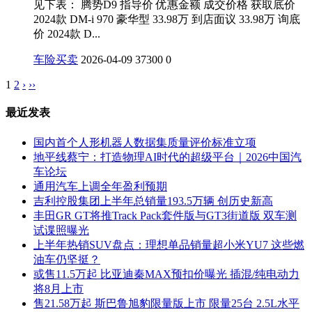
见下表： 腾势D9 指导价 优惠金额 成交价格 获取底价
2024款 DM-i 970 豪华型 33.98万 到店面议 33.98万 询底
价 2024款 D...
车险买卖
2026-04-09
37300
0
1
2
›
››
最近发表
国内首个人形机器人数据集质量评价标准立项
地平线蔡宁：打造物理AI时代的超级平台｜2026中国汽
车论坛
通用汽车上调全年盈利预期
吉利控股集团上半年总销量193.5万辆 创历史新高
丰田GR GT将推Track Pack套件版与GT3街道版 双车测
试谍照曝光
上半年热销SUV盘点：理想单品销量超小米YU7 这些燃
油车仍坚挺？
或售11.5万起 比亚迪秦MAX预扣价曝光 插混/纯电动力
将8月上市
售21.58万起 斯巴鲁旭豹限量版上市 限量25台 2.5L水平