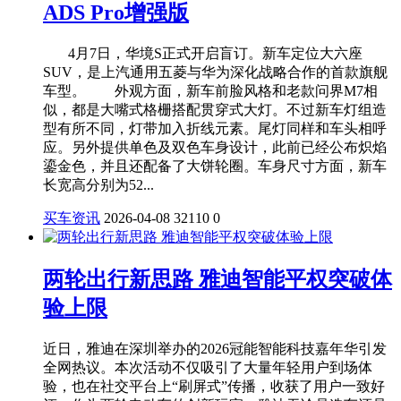
ADS Pro增强版
4月7日，华境S正式开启盲订。新车定位大六座
SUV，是上汽通用五菱与华为深化战略合作的首款旗舰
车型。 外观方面，新车前脸风格和老款问界M7相
似，都是大嘴式格栅搭配贯穿式大灯。不过新车灯组造
型有所不同，灯带加入折线元素。尾灯同样和车头相呼
应。另外提供单色及双色车身设计，此前已经公布炽焰
鎏金色，并且还配备了大饼轮圈。车身尺寸方面，新车
长宽高分别为52...
买车资讯
2026-04-08
32110
0
两轮出行新思路 雅迪智能平权突破体
验上限
近日，雅迪在深圳举办的2026冠能智能科技嘉年华引发
全网热议。本次活动不仅吸引了大量年轻用户到场体
验，也在社交平台上“刷屏式”传播，收获了用户一致好