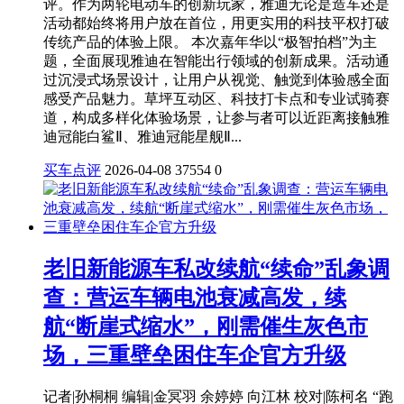
评。作为两轮电动车的创新玩家，雅迪无论是造车还是
活动都始终将用户放在首位，用更实用的科技平权打破
传统产品的体验上限。 本次嘉年华以“极智拍档”为主
题，全面展现雅迪在智能出行领域的创新成果。活动通
过沉浸式场景设计，让用户从视觉、触觉到体验感全面
感受产品魅力。草坪互动区、科技打卡点和专业试骑赛
道，构成多样化体验场景，让参与者可以近距离接触雅
迪冠能白鲨Ⅱ、雅迪冠能星舰Ⅱ...
买车点评
2026-04-08
37554
0
老旧新能源车私改续航“续命”乱象调
查：营运车辆电池衰减高发，续
航“断崖式缩水”，刚需催生灰色市
场，三重壁垒困住车企官方升级
记者|孙桐桐 编辑|金冥羽 余婷婷 向江林 校对|陈柯名 “跑