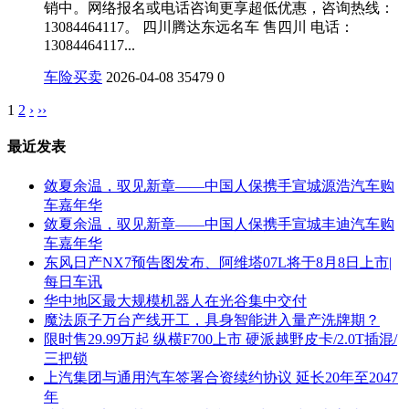
销中。网络报名或电话咨询更享超低优惠，咨询热线：
13084464117。 四川腾达东远名车 售四川 电话：
13084464117...
车险买卖
2026-04-08
35479
0
1
2
›
››
最近发表
敛夏余温，驭见新章——中国人保携手宣城源浩汽车购
车嘉年华
敛夏余温，驭见新章——中国人保携手宣城丰迪汽车购
车嘉年华
东风日产NX7预告图发布、阿维塔07L将于8月8日上市|
每日车讯
华中地区最大规模机器人在光谷集中交付
魔法原子万台产线开工，具身智能进入量产洗牌期？
限时售29.99万起 纵横F700上市 硬派越野皮卡/2.0T插混/
三把锁
上汽集团与通用汽车签署合资续约协议 延长20年至2047
年