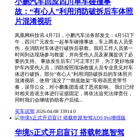
小鹏汽车回应四川单车碰撞事
故：“有心人”利用消防破拆后车体照
片混淆视听
凤凰网科技讯 4月7日，小鹏汽车法务部发文：4月5日下
午，四川广元发生一起单车碰撞事故，车上两名人员受
伤，在消防对车体进行破拆后获救。我司工作人员第一
时间到达现场参与救援，并向受伤人员及家属提供了必
要的支持。 事故发生后车门可正常打开，为了更好地保
护车内受伤人员，消防按照现场救援人员专业意见对车
体进行破拆。部分“有心人”利用消防破拆后的车体照片
混淆视听，使用“顶没了”“彻底散架”等用语恶意带节
奏，误导公众，对小鹏集团造成了恶劣影响。 我们已经
对相关造谣主体进行证据固定，将依法追究法律责任，
同时我们会继续协助客户后续...
买车试驾
2026-04-08
33914
0
华境S正式开启盲订 搭载乾崑智驾