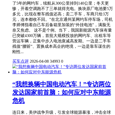
了5年的网约车，续航从300公里掉到140公里；冬天更
惨，开着空调跑不了三单就得充电。换块原厂电池要5万
多元，比现在整车残值还高；卖二手车，车商只给3万
元，连本都收不回。”在北京通州某网约车停车场，司机
李师傅指着自己车后备箱里加装的“外挂电池”，满脸无
奈又焦虑。 这不是个例。当下，我国新能源汽车保有量
已突破4300万辆，首批大规模投放的网约车、出租车等
营运车辆，正集中步入电池衰减高发期。一边是二手车
残值“腰斩”、置换成本高企的绝境，一边是靠车谋生的
刚性...
买车点评
2026-04-08
34993
0
“我想换辆中国电动汽车！”专访两位
发达国家前首脑：如何应对中东能源
危机
连日来，美伊战争升级，引发全球能源暴涨，冲击全球