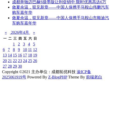
成都奔驰迈巴赫S级墨版让利促销中 限时优惠高达6万
敛夏余温，驭见新章——中国人保携手马鞍山伟鹏汽车
购车嘉年华
敛夏余温，驭见新章——中国人保携手马鞍山市顺迪汽
车购车嘉年华
«
2026年4月
»
一
二
三
四
五
六
日
1
2
3
4
5
6
7
8
9
10
11
12
13
14
15
16
17
18
19
20
21
22
23
24
25
26
27
28
29
30
Copyright ©2021 主办单位：成都拓优科技
渝ICP备
2025061919号
Powered By
Z-BlogPHP
Theme By
前端老白