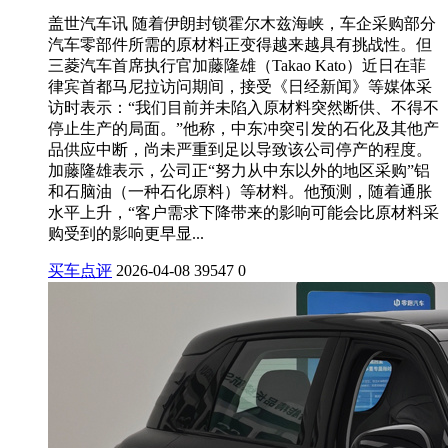
盖世汽车讯 随着伊朗封锁霍尔木兹海峡，车企采购部分
汽车零部件所需的原材料正变得越来越具有挑战性。但
三菱汽车首席执行官加藤隆雄（Takao Kato）近日在菲
律宾首都马尼拉访问期间，接受《日经新闻》等媒体采
访时表示：“我们目前并未陷入原材料突然断供、不得不
停止生产的局面。”他称，中东冲突引发的石化及其他产
品供应中断，尚未严重到足以导致该公司停产的程度。
加藤隆雄表示，公司正“努力从中东以外的地区采购”铝
和石脑油（一种石化原料）等材料。他预测，随着通胀
水平上升，“客户需求下降带来的影响可能会比原材料采
购受到的影响更早显...
买车点评
2026-04-08
39547
0