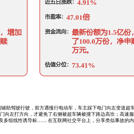
启辅助驾驶行驶，前方遇慢行电动车，车主踩下电门向左变道超
门向左打方向，才避免了右侧被超车辆被撞下路边高坎；高速服务
桶及多组线性诱导标…… 在互联网社交平台上，分享类似事故的